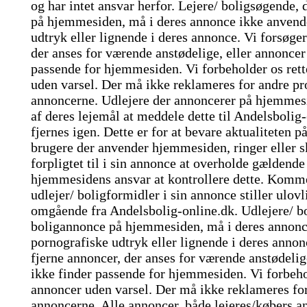
og har intet ansvar herfor. Lejere/ boligsøgende,
på hjemmesiden, må i deres annonce ikke anvende
udtryk eller lignende i deres annonce. Vi forsøger 
der anses for værende anstødelige, eller annonce
passende for hjemmesiden. Vi forbeholder os rette
uden varsel. Der må ikke reklameres for andre pro
annoncerne. Udlejere der annoncerer på hjemmesid
af deres lejemål at meddele dette til Andelsbolig
fjernes igen. Dette er for at bevare aktualiteten
brugere der anvender hjemmesiden, ringer eller s
forpligtet til i sin annonce at overholde gældende
hjemmesidens ansvar at kontrollere dette. Kommer
udlejer/ boligformidler i sin annonce stiller ulov
omgående fra Andelsbolig-online.dk. Udlejere/ bo
boligannonce på hjemmesiden, må i deres annonce
pornografiske udtryk eller lignende i deres annonc
fjerne annoncer, der anses for værende anstødeli
ikke finder passende for hjemmesiden. Vi forbehol
annoncer uden varsel. Der må ikke reklameres for 
annoncerne. Alle annoncer, både lejeres/købers a