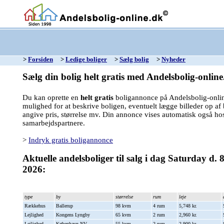
>
Forsiden
>
Ledige boliger
>
Sælg bolig
>
Nyheder
Sælg din bolig helt gratis med Andelsbolig-online
Du kan oprette en
helt gratis
boligannonce på Andelsbolig-onlin
mulighed for at beskrive boligen, eventuelt lægge billeder op af
angive pris, størrelse mv. Din annonce vises automatisk også ho
samarbejdspartnere.
>
Indryk gratis boligannonce
Aktuelle andelsboliger til salg i dag Saturday d. 
2026:
type
by
størrelse
rum
leje
Rækkehus
Ballerup
98 kvm
4 rum
5,748 kr.
Lejlighed
Kongens Lyngby
65 kvm
2 rum
2,960 kr.
Lejlighed
København NV
55 kvm
2 rum
2,900 kr.