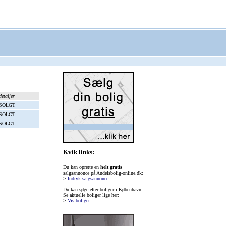
detaljer
SOLGT
SOLGT
SOLGT
Kvik links:
Du kan oprette en
helt gratis
salgsannonce på Andelsbolig-online.dk:
>
Indryk salgsannonce
Du kan søge efter boliger i København.
Se aktuelle boliger lige her:
>
Vis boliger