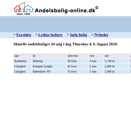
>
Forsiden
>
Ledige boliger
>
Sælg bolig
>
Nyheder
Aktuelle andelsboliger til salg i dag Thursday d. 6. August 2026:
type
by
størrelse
rum
leje
Rækkehus
Ballerup
98 kvm
4 rum
5,748 kr.
Lejlighed
Kongens Lyngby
65 kvm
2 rum
2,960 kr.
Lejlighed
København NV
55 kvm
2 rum
2,900 kr.