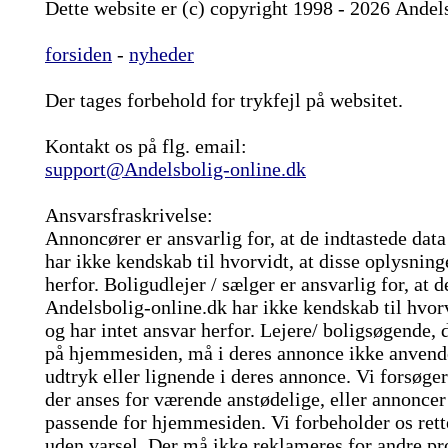
Dette website er (c) copyright 1998 - 2026 Andel
forsiden
-
nyheder
Der tages forbehold for trykfejl på websitet.
Kontakt os på flg. email:
support@Andelsbolig-online.dk
Ansvarsfraskrivelse:
Annoncører er ansvarlig for, at de indtastede dat
har ikke kendskab til hvorvidt, at disse oplysninge
herfor. Boligudlejer / sælger er ansvarlig for, at d
Andelsbolig-online.dk har ikke kendskab til hvorvi
og har intet ansvar herfor. Lejere/ boligsøgende,
på hjemmesiden, må i deres annonce ikke anvende
udtryk eller lignende i deres annonce. Vi forsøger 
der anses for værende anstødelige, eller annonce
passende for hjemmesiden. Vi forbeholder os rette
uden varsel. Der må ikke reklameres for andre pro