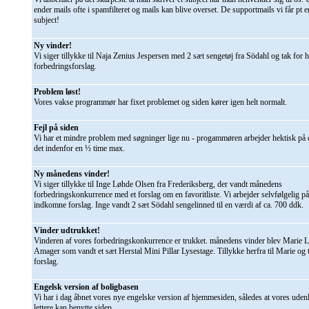
ender mails ofte i spamfilteret og mails kan blive overset. De supportmails vi får pt 
subject!
Ny vinder!
Vi siger tillykke til Naja Zenius Jespersen med 2 sæt sengetøj fra Södahl og tak for 
forbedringsforslag.
Problem løst!
Vores vakse programmør har fixet problemet og siden kører igen helt normalt.
Fejl på siden
Vi har et mindre problem med søgninger lige nu - progammøren arbejder hektisk på d
det indenfor en ½ time max.
Ny månedens vinder!
Vi siger tillykke til Inge Løhde Olsen fra Frederiksberg, der vandt månedens
forbedringskonkurrence med et forslag om en favoritliste. Vi arbejder selvfølgelig på 
indkomne forslag. Inge vandt 2 sæt Södahl sengelinned til en værdi af ca. 700 ddk.
Vinder udtrukket!
Vinderen af vores forbedringskonkurrence er trukket. månedens vinder blev Marie L
Amager som vandt et sæt Herstal Mini Pillar Lysestage. Tillykke herfra til Marie og t
forslag.
Engelsk version af boligbasen
Vi har i dag åbnet vores nye engelske version af hjemmesiden, således at vores ude
lettere kan benytte siden.