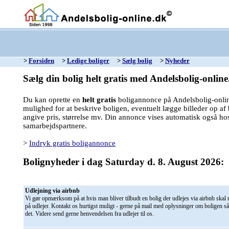
>
Forsiden
>
Ledige boliger
>
Sælg bolig
>
Nyheder
Sælg din bolig helt gratis med Andelsbolig-online
Du kan oprette en
helt gratis
boligannonce på Andelsbolig-onlin
mulighed for at beskrive boligen, eventuelt lægge billeder op af
angive pris, størrelse mv. Din annonce vises automatisk også ho
samarbejdspartnere.
>
Indryk gratis boligannonce
Bolignyheder i dag Saturday d. 8. August 2026:
Udlejning via airbnb
Vi gør opmærksom på at hvis man bliver tilbudt en bolig der udlejes via airbnb skal 
på udlejer. Kontakt os hurtigst muligt - gerne på mail med oplysninger om boligen s
det. Videre send gerne henvendelsen fra udlejer til os.