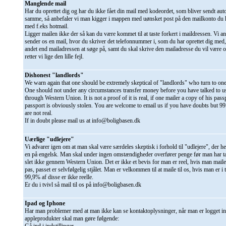
Manglende mail
Har du oprettet dig og har du ikke fået din mail med kodeordet, som bliver sendt au
samme, så anbefaler vi man kigger i mappen med uønsket post på den mailkonto du h
med f.eks hotmail.
Ligger mailen ikke der så kan du være kommet til at taste forkert i maildressen. Vi a
sender os en mail, hvor du skriver det telefonnummer i, som du har oprettet dig med,
andet end mailadressen at søge på, samt du skal skrive den mailadresse du vil være o
retter vi lige den lille fejl.
Dishonest "landlords"
We warn again that one should be extremely skeptical of "landlords" who turn to one
One should not under any circumstances transfer money before you have talked to u
through Western Union. It is not a proof of it is real, if one mailer a copy of his pass
passport is obviously stolen. You are welcome to email us if you have doubts but 9
are not real.
If in doubt please mail us at info@boligbasen.dk
Uærlige "udlejere"
Vi advarer igen om at man skal være særdeles skeptisk i forhold til "udlejere", der he
en på engelsk. Man skal under ingen omstændigheder overfører penge før man har t
slet ikke gennem Western Union. Det er ikke et bevis for man er reel, hvis man mailer
pas, passet er selvfølgelig stjålet. Man er velkommen til at maile til os, hvis man er i
99,9% af disse er ikke reelle.
Er du i tvivl så mail til os på info@boligbasen.dk
Ipad og Iphone
Har man problemer med at man ikke kan se kontaktoplysninger, når man er logget in
appleprodukter skal man gøre følgende: