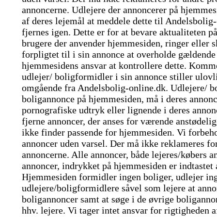
annoncerne. Udlejere der annoncerer på hjemmesid
af deres lejemål at meddele dette til Andelsbolig
fjernes igen. Dette er for at bevare aktualiteten
brugere der anvender hjemmesiden, ringer eller s
forpligtet til i sin annonce at overholde gældende
hjemmesidens ansvar at kontrollere dette. Kommer
udlejer/ boligformidler i sin annonce stiller ulov
omgående fra Andelsbolig-online.dk. Udlejere/ bo
boligannonce på hjemmesiden, må i deres annonce
pornografiske udtryk eller lignende i deres annonc
fjerne annoncer, der anses for værende anstødeli
ikke finder passende for hjemmesiden. Vi forbehol
annoncer uden varsel. Der må ikke reklameres for 
annoncerne. Alle annoncer, både lejeres/købers a
annoncer, indrykket på hjemmesiden er indtastet 
Hjemmesiden formidler ingen boliger, udlejer ing
udlejere/boligformidlere såvel som lejere at ann
boligannoncer samt at søge i de øvrige boliganno
hhv. lejere. Vi tager intet ansvar for rigtigheden 