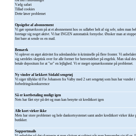
Gå ind i indstillinger
Vælg safari
Tillad cookies
Dette løser problemet
Opsigelse af abonnement
Vi gør opmærksom på at et abonnement hos os udløber helt af sig selv, uden man be
foretage sig noget aktivt. Vi har INGEN automatisk fornyelse. Ønsker man at stoppe f
fint bare at sende os en mail.
Bemærk
Vi oplever en øget aktivitet fra udenlandske it-kriminelle på flere fronter. Vi anbefaler
sig særdeles skeptisk over for alle former for henvendelser på engelsk. Man skal de
betale depositum for at "se" en lejlighed. Vi er meget opmærksomme på problemet.
Ny vinder af lækkert Södahl sengetøj
Vi siger tillykke til Fie Johansen fra Valby med 2 sæt sengetøj som hun har vundet i
forbedringskonkurrence
Så er kortbetaling muligt igen
Nets har fået styr på det og man kan benytte sit kreditkort igen
Alle kort virker ikke
Mets har store problemer og hele dankortsystemet samt andre kreditkort virker ikke på
butikker.
Supportmails
Vi anbefaler på det skarpeste at man skriver et subject når man henvender sig til os.